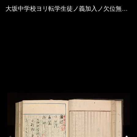
Skip to downloads and alternative formats
Media Viewer
大坂中学校ヨリ転学生徒ノ義加入ノ欠位無之ノ件