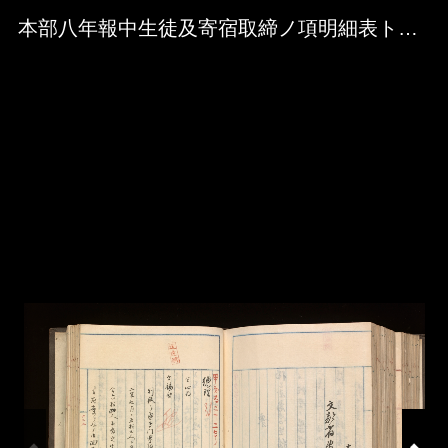
Skip to downloads and alternative formats
Media Viewer
本部八年報中生徒及寄宿取締ノ項明細表ト齟齬ノ廉取調ノ件