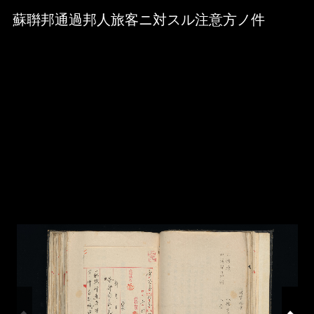
Skip to downloads and alternative formats
Media Viewer
蘇聨邦通過邦人旅客ニ対スル注意方ノ件