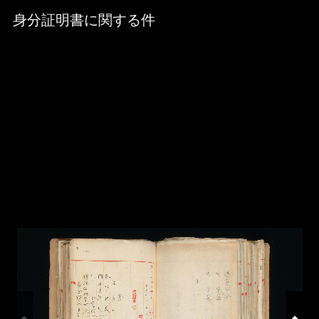
Skip to downloads and alternative formats
Media Viewer
身分証明書に関する件