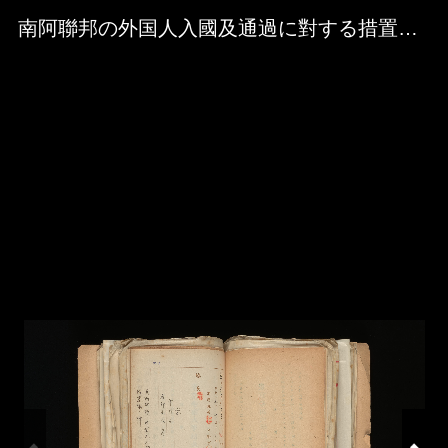
Skip to downloads and alternative formats
Media Viewer
南阿聯邦の外国人入國及通過に對する措置振の件