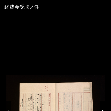
Skip to downloads and alternative formats
Media Viewer
経費金受取ノ件