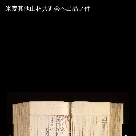
Skip to downloads and alternative formats
Media Viewer
米麦其他山林共進会ヘ出品ノ件