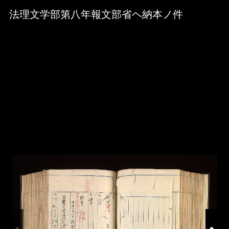
Skip to downloads and alternative formats
Media Viewer
法理文学部第八年報文部省ヘ納本ノ件