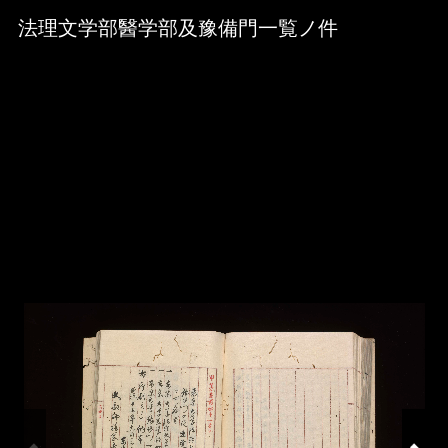
Skip to downloads and alternative formats
Media Viewer
法理文学部醫学部及豫備門一覧ノ件