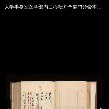
Skip to downloads and alternative formats
Media Viewer
大学事務室医学部内ニ移転并予備門分黌本黌江合併之件