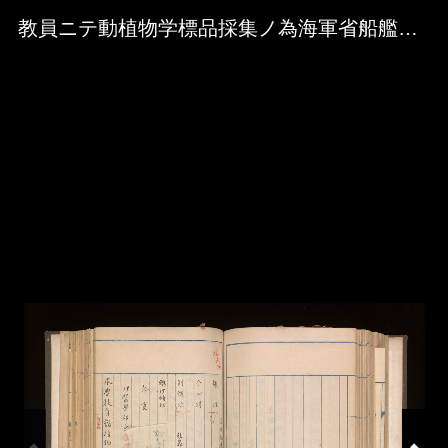
Skip to downloads and alternative formats
Media Viewer
教員ニテ動植物学標品採集ノ為海軍省船艦ヘ乗組ノ件