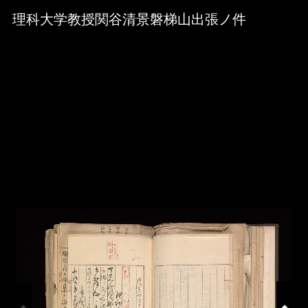
Skip to downloads and alternative formats
Media Viewer
理科大学教授関谷清景磐梯山出張ノ件