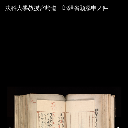
Skip to downloads and alternative formats
Media Viewer
法科大學教授宮﨑道三郎歸省願添申ノ件