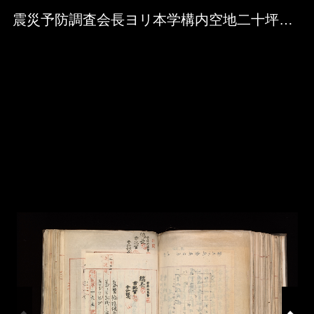
Skip to downloads and alternative formats
Media Viewer
震災予防調査会長ヨリ本学構内空地二十坪調査事業上借用方照会