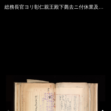
Skip to downloads and alternative formats
Media Viewer
総務長官ヨリ彰仁親王殿下薨去ニ付休業及休暇ノ通知 二件