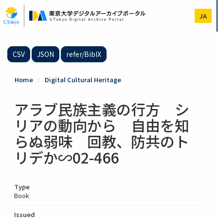
Skip
to
JA
main
content
CSV
JSON
refer/BibIX
Home
Digital Cultural Heritage
アラブ民族主義の行方 シ
リアの動向から 自由を知
らぬ弱味 回教、防共のト
リデか∽02-466
Type
Book
Issued