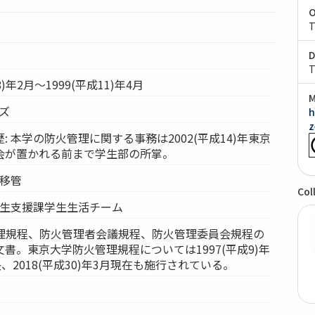
O
T
D
T
8)年2月～1999(平成11)年4月
M
ーズ
h
z
: 本学の防火管理に関する事務は2002(平成14)年東京
会が置かれる前まで学生部の所掌。
例移管
Col
学生支援課学生生活チーム
管理規程、防火管理者会議規程、防火管理委員会規程の
書。東京大学防火管理規程については1997(平成9)年
、2018(平成30)年3月現在も施行されている。