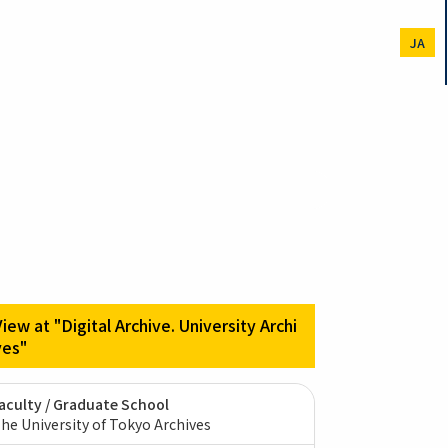
JA
View at "Digital Archive. University Archi
ves"
aculty / Graduate School
he University of Tokyo Archives