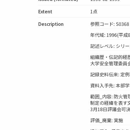
Extent
1点
Description
参照コード: S0368
年代域: 1996(平成
記述レベル: シリ
組織歴・伝記的経歴
大学安全管理委員
記録史料伝来: 定
資料入手先: 本部
範囲_内容: 防火
制定の経緯を表す文
3月18日評議会可決
評価_廃棄: 実施