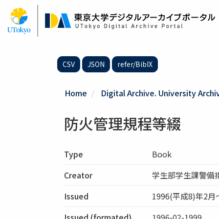
Skip
to
main
content
CSV
JSON
refer/BibIX
Home
Digital Archive. University Archi
防火管理規程等綴
Type
Book
Creator
学生部学生課警備
Issued
1996(平成8)年2月
Issued (formated)
1996-02-1999