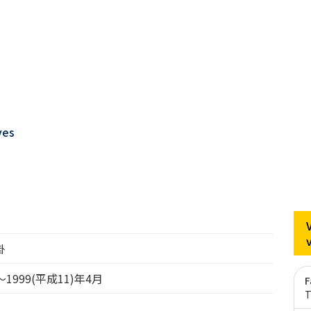
ves
掛
～1999(平成11)年4月
F
T