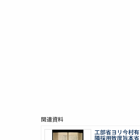
関連資料
工部省ヨリ今村有
隣採用致度旨本省