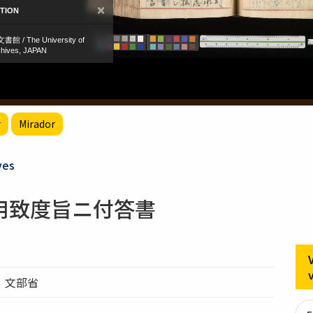
r
Mirador
ves
用致度旨ニ付答書
）文部省