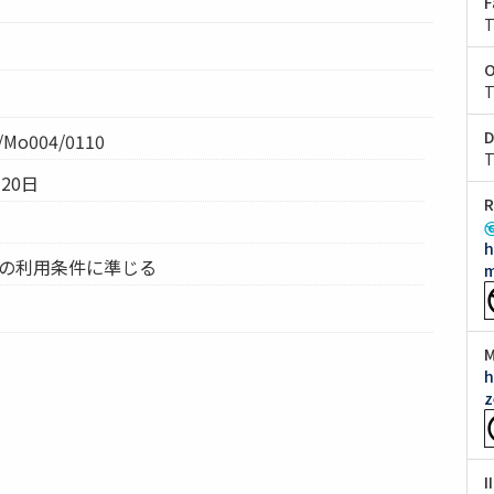
F
T
O
T
D
Mo004/0110
T
20日
R
h
ムの利用条件に準じる
m
M
h
z
I