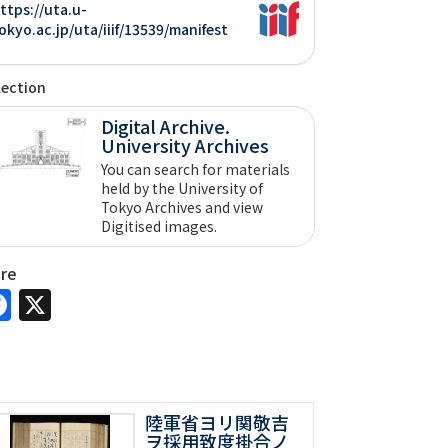
ttps://uta.u-
okyo.ac.jp/uta/iiif/13539/manifest
lection
Digital Archive.
University Archives
You can search for materials
held by the University of
Tokyo Archives and view
Digitised images.
are
Facebook
X
陸軍省ヨリ関敬吉
ヲ採用致度掛合ノ