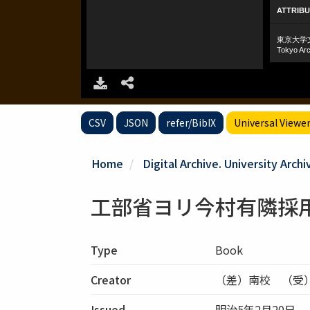
CSV
JSON
refer/BibIX
Universal Viewe
Home
Digital Archive. University Archi
工部省ヨリ今村有隣採
Type
Book
Creator
（差）南校 （受
Issued
明治5年2月20日