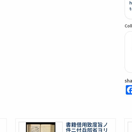
h
t
Col
sh
書籍借用致度旨ノ
件ニ付兵部省ヨリ