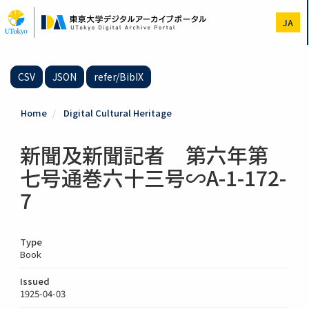
Skip
to
JA
main
content
CSV
JSON
refer/BibIX
Home
Digital Cultural Heritage
新聞及新聞記者 第六年第
七号通巻六十三号∽A-1-172-
7
Type
Book
Issued
1925-04-03