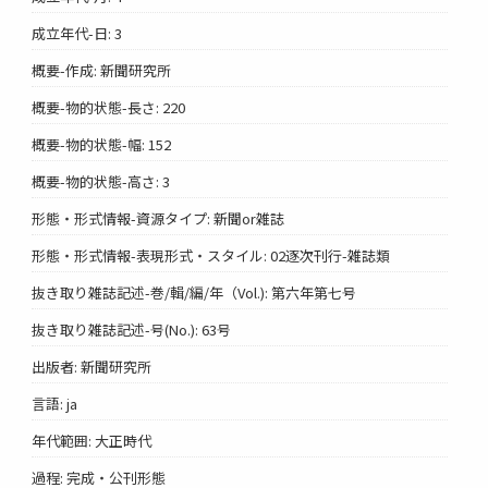
成立年代-日: 3
概要-作成: 新聞研究所
概要-物的状態-長さ: 220
概要-物的状態-幅: 152
概要-物的状態-高さ: 3
形態・形式情報-資源タイプ: 新聞or雑誌
形態・形式情報-表現形式・スタイル: 02逐次刊行-雑誌類
抜き取り雑誌記述-巻/輯/編/年（Vol.): 第六年第七号
抜き取り雑誌記述-号(No.): 63号
出版者: 新聞研究所
言語: ja
年代範囲: 大正時代
過程: 完成・公刊形態