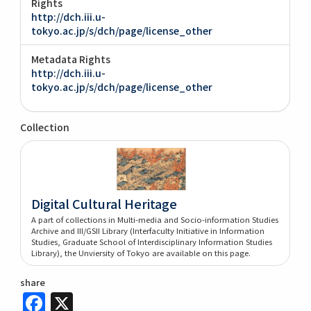
Rights
http://dch.iii.u-
tokyo.ac.jp/s/dch/page/license_other
Metadata Rights
http://dch.iii.u-
tokyo.ac.jp/s/dch/page/license_other
Collection
Digital Cultural Heritage
A part of collections in Multi-media and Socio-information Studies
Archive and III/GSII Library (Interfaculty Initiative in Information
Studies, Graduate School of Interdisciplinary Information Studies
Library), the Unviersity of Tokyo are available on this page.
share
Facebook
X