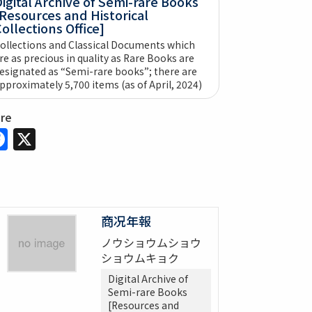
igital Archive of Semi-rare Books
Resources and Historical
ollections Office]
ollections and Classical Documents which
re as precious in quality as Rare Books are
esignated as “Semi-rare books”; there are
pproximately 5,700 items (as of April, 2024)
are
Facebook
X
商况年報
ノウショウムショウ
ショウムキョク
Digital Archive of
Semi-rare Books
[Resources and