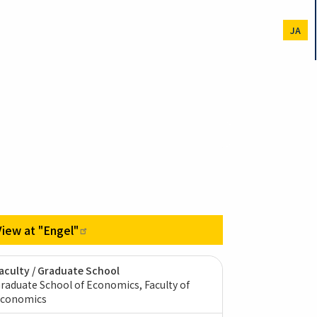
JA
View at
"Engel"
aculty / Graduate School
raduate School of Economics, Faculty of
conomics