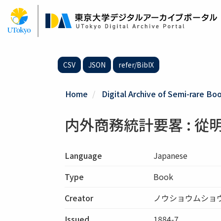
Skip
to
main
content
CSV
JSON
refer/BibIX
Home
Digital Archive of Semi-rare Boo
内外商務統計要畧 : 
Language
Japanese
Type
Book
Creator
ノウショウムショ
Issued
1884-7