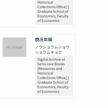
Historical
Collections Office] |
Graduate School of
Economics, Faculty
of Economics
商况年報
ノウショウムショウ
ショウムキョク
Digital Archive of
Semi-rare Books
[Resources and
Historical
Collections Office] |
Graduate School of
Economics, Faculty
of Economics