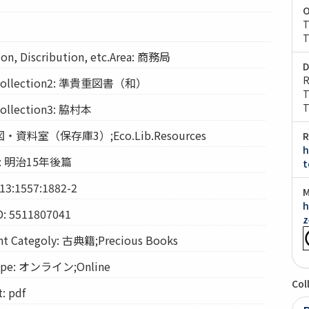
O
T
T
, Discribution, etc.Area: 商務局
D
R
llection2: 準貴重図書（和）
T
lection3: 脇村本
T
経図・資料室（保存庫3）;Eco.Lib.Resources
R
h
s: 明治15年後篇
t
13:1557:1882-2
M
h
D: 5511807041
z
Categoly: 古典籍;Precious Books
pe: オンライン;Online
Col
 pdf