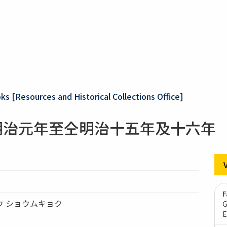
ks [Resources and Historical Collections Office]
從明治元年至仝明治十五年及十六年
F
ウ ショウムキョク
G
E