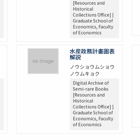
[Resources and
Historical
Collections Office] |
Graduate School of
Economics, Faculty
of Economics
水産政務計畫圖表
解説
ノ
ノウショウムショウ
ノウムキョク
Digital Archive of
Semi-rare Books
[Resources and
Historical
Collections Office] |
Graduate School of
Economics, Faculty
of Economics