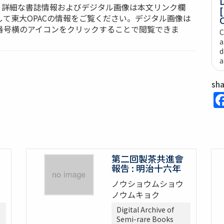
D
ces: 詳細な書誌情報およびデジタル画像は本文リンク欄
[
して東大OPACの情報をご覧ください。デジタル画像は
C
番号横のアイコンをクリックすることで閲覧できま
C
a
d
a
sh
第二回製茶共進會
報告 : 明治十六年
ノウショウムショウ
ノウムキョク
Digital Archive of
Semi-rare Books