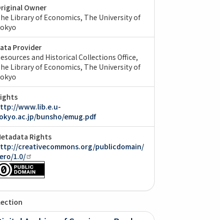
riginal Owner
he Library of Economics, The University of
okyo
ata Provider
esources and Historical Collections Office,
he Library of Economics, The University of
okyo
ights
ttp://www.lib.e.u-
okyo.ac.jp/bunsho/emug.pdf
etadata Rights
ttp://creativecommons.org/publicdomain/
ero/1.0/
lection