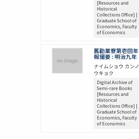
[Resources and
Historical
Collections Office] |
Graduate School of
Economics, Faculty
of Economics
舊勸業寮第壱回年
報撮要 : 明治九年
ナイムショウ カン
ウキョク
Digital Archive of
Semi-rare Books
[Resources and
Historical
Collections Office] |
Graduate School of
Economics, Faculty
of Economics