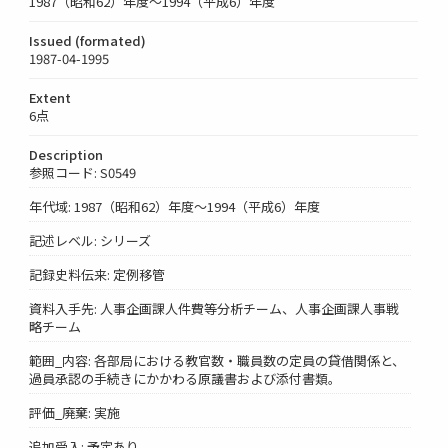
1987（昭和62）年度～1994（平成6）年度
Issued (formated)
1987-04-1995
Extent
6点
Description
参照コード: S0549
年代域: 1987（昭和62）年度～1994（平成6）年度
記述レベル: シリーズ
記録史料伝来: 定例移管
資料入手先: 人事企画課人件費等分析チーム、人事企画課人事戦
略チーム
範囲_内容: 各部局における教官数・職員数の定員の貸借関係と、
過員承認の手続きにかかわる原議書および添付書類。
評価_廃棄: 実施
追加受入: 予定あり