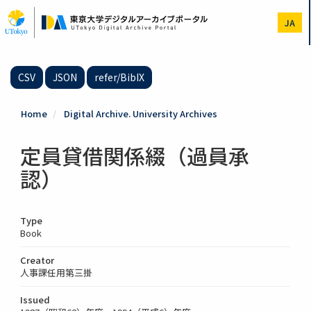
Skip
to
JA
main
content
CSV
JSON
refer/BibIX
Home
Digital Archive. University Archives
定員貸借関係綴（過員承
認）
Type
Book
Creator
人事課任用第三掛
Issued