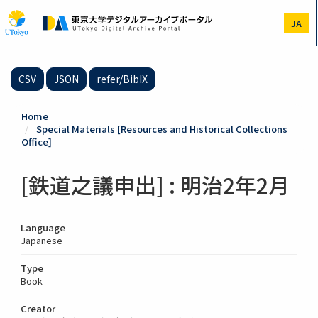
Skip
to
JA
main
content
CSV
JSON
refer/BibIX
Home
Special Materials [Resources and Historical Collections
Office]
[鉄道之議申出] : 明治2年2月
Language
Japanese
Type
Book
Creator