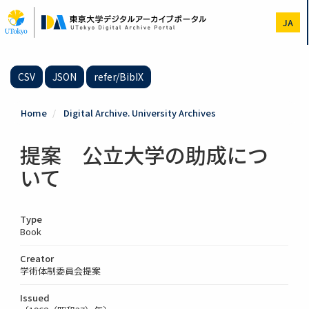
Skip
to
JA
main
content
CSV
JSON
refer/BibIX
Home
Digital Archive. University Archives
提案 公立大学の助成につ
いて
Type
Book
Creator
学術体制委員会提案
Issued