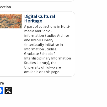
lection
Digital Cultural
Heritage
A part of collections in Multi-
media and Socio-
information Studies Archive
and III/GSII Library
(Interfaculty Initiative in
Information Studies,
Graduate School of
Interdisciplinary Information
Studies Library), the
Unviersity of Tokyo are
available on this page.
are
Facebook
X