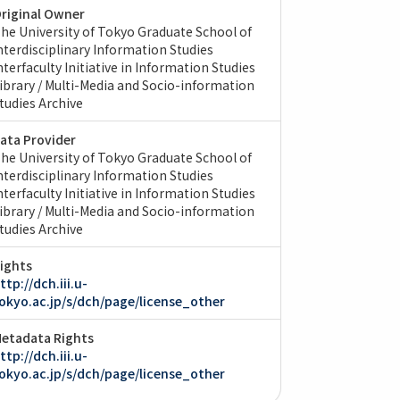
riginal Owner
he University of Tokyo Graduate School of
nterdisciplinary Information Studies
nterfaculty Initiative in Information Studies
ibrary / Multi-Media and Socio-information
tudies Archive
ata Provider
he University of Tokyo Graduate School of
nterdisciplinary Information Studies
nterfaculty Initiative in Information Studies
ibrary / Multi-Media and Socio-information
tudies Archive
ights
ttp://dch.iii.u-
okyo.ac.jp/s/dch/page/license_other
etadata Rights
ttp://dch.iii.u-
okyo.ac.jp/s/dch/page/license_other