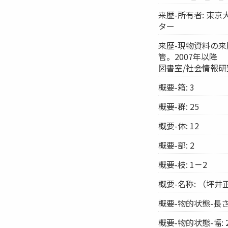
来歴-所有者: 東
ター
来歴-現物資料の来
管。2007年以降
図書室/社会情報
概要-箱: 3
概要-群: 25
概要-体: 12
概要-部: 2
概要-枝: 1－2
概要-名称: （坪
概要-物的状態-長さ:
概要-物的状態-幅: 2