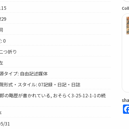
15
Col
29
同
 0
 二つ折り
左
源タイプ: 自由記述媒体
現形式・スタイル: 07記録・日記・日誌
郎の略歴が書かれている, おそらく3-25-12-1-1の続
sh
体
5/31