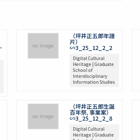
（坪井正五郎年譜
片）
－
∽3_25_12_2_2
Digital Cultural
Heritage | Graduate
School of
Interdisciplinary
Information Studies
（坪井正五郎生誕
百年祭, 事業案）
∽3_25_12_2_8
Digital Cultural
Heritage | Graduate