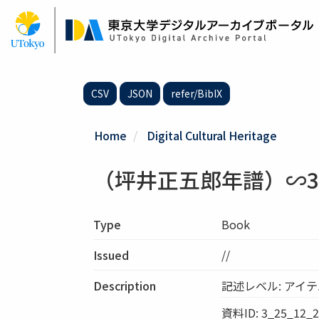
Skip
to
main
content
CSV
JSON
refer/BibIX
Home
Digital Cultural Heritage
（坪井正五郎年譜）∽3_2
Type
Book
Issued
//
Description
記述レベル: アイ
資料ID: 3_25_12_