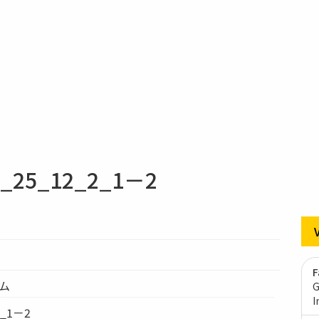
5_12_2_1－2
F
テム
G
I
2_1－2