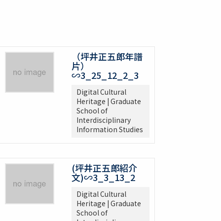
（坪井正五郎年譜
片）
∽3_25_12_2_3
Digital Cultural
Heritage | Graduate
School of
Interdisciplinary
Information Studies
(坪井正五郎紹介
文)∽3_3_13_2
Digital Cultural
Heritage | Graduate
School of