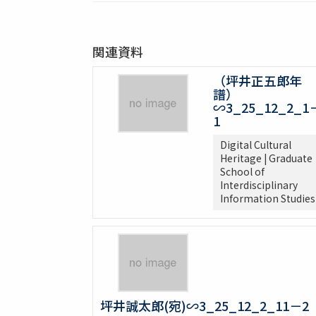
関連資料
（坪井正五郎年
譜）
∽3_25_12_2_1
1
Digital Cultural
Heritage | Graduate
School of
Interdisciplinary
Information Studies
坪井誠太郎(宛)∽3_25_12_2_11－2