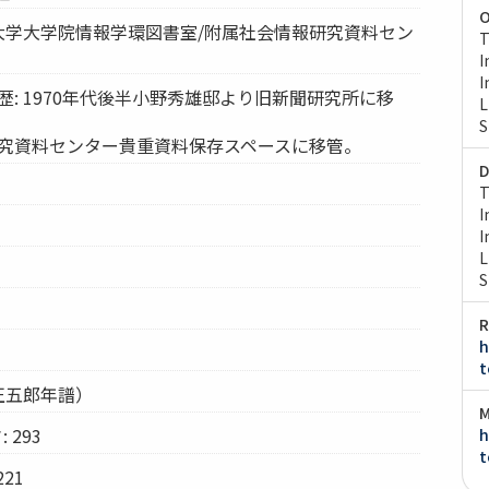
O
京大学大学院情報学環図書室/附属社会情報研究資料セン
T
I
I
歴: 1970年代後半小野秀雄邸より旧新聞研究所に移
L
S
研究資料センター貴重資料保存スペースに移管。
D
T
I
I
L
S
R
h
t
井正五郎年譜）
M
 293
h
t
21