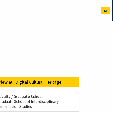
JA
View at "Digital Cultural Heritage"
aculty / Graduate School
raduate School of Interdisciplinary
nformation Studies