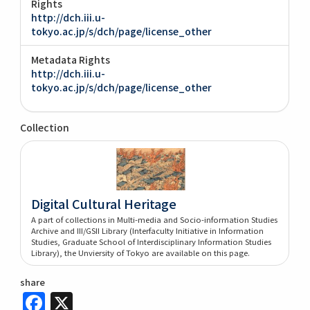
Rights
http://dch.iii.u-
tokyo.ac.jp/s/dch/page/license_other
Metadata Rights
http://dch.iii.u-
tokyo.ac.jp/s/dch/page/license_other
Collection
Digital Cultural Heritage
A part of collections in Multi-media and Socio-information Studies
Archive and III/GSII Library (Interfaculty Initiative in Information
Studies, Graduate School of Interdisciplinary Information Studies
Library), the Unviersity of Tokyo are available on this page.
share
Facebook
X