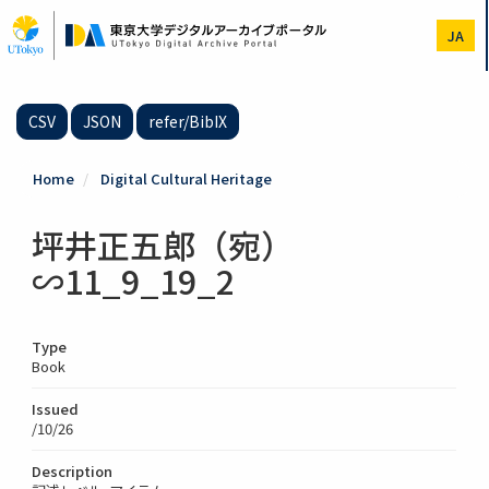
Skip
to
JA
main
content
CSV
JSON
refer/BibIX
Home
Digital Cultural Heritage
坪井正五郎（宛）
∽11_9_19_2
Type
Book
Issued
/10/26
Description