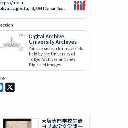
ttps://uta.u-
okyo.ac.jp/uta/iiif/59412/manifest
lection
Digital Archive.
University Archives
You can search for materials
held by the University of
Tokyo Archives and view
Digitised images.
are
Facebook
X
大坂専門学校生徒
ヨリ本学文学部一