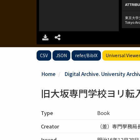
CSV
JSON
refer/BibIX
Universal Viewe
Home
Digital Archive. University Archi
旧大坂専門学校ヨリ転
Type
Book
Creator
（差）専門學務局
Issued
明治16年12月28日