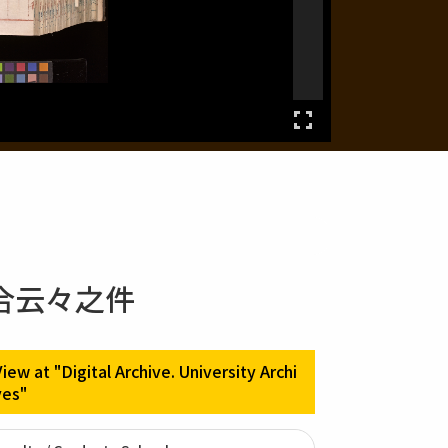
合云々之件
View at "Digital Archive. University Archi
ves"