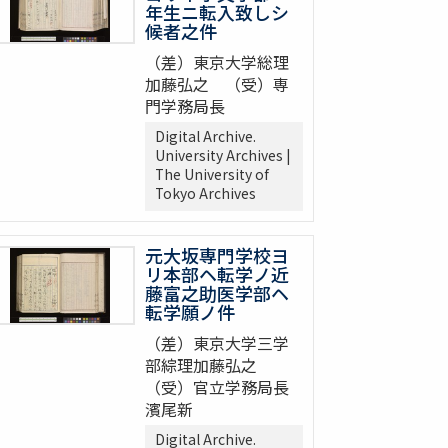
年生ニ転入致しシ
候者之件
（差）東京大学総理
加藤弘之 （受）専
門学務局長
Digital Archive.
University Archives |
The University of
Tokyo Archives
元大坂専門学校ヨ
リ本部ヘ転学ノ近
藤富之助医学部ヘ
転学願ノ件
（差）東京大学三学
部綜理加藤弘之
（受）官立学務局長
濱尾新
Digital Archive.