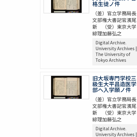
格生徒ノ件
（差）官立学務局長
文部権大書記官濱尾
新 （受）東京大学
綜理加藤弘之
Digital Archive.
University Archives |
The University of
Tokyo Archives
旧大坂専門学校三
級生大平昌造医学
部ヘ入学願ノ件
（差）官立学務局長
文部権大書記官濱尾
新 （受）東京大学
綜理加藤弘之
Digital Archive.
University Archives |