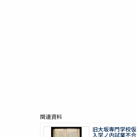
関連資料
旧大坂専門学校仮
入学ノ内試業不合