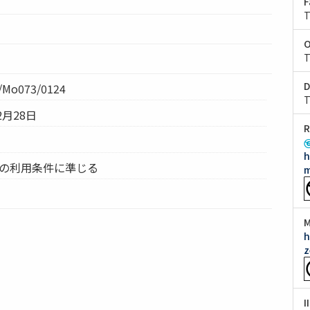
F
T
O
T
D
Mo073/0124
T
2月28日
R
h
ムの利用条件に準じる
m
M
h
z
I