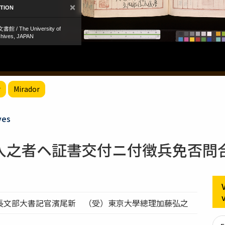
r
Mirador
ves
入之者ヘ証書交付ニ付徴兵免否問
長文部大書記官濱尾新 （受）東京大學總理加藤弘之