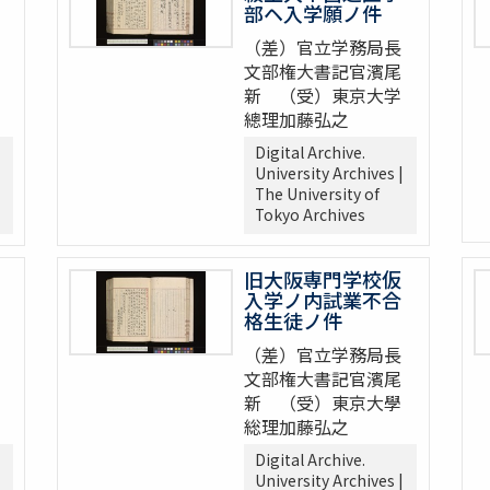
部ヘ入学願ノ件
（差）官立学務局長
文部権大書記官濱尾
新 （受）東京大学
總理加藤弘之
Digital Archive.
University Archives |
The University of
Tokyo Archives
旧大阪専門学校仮
入学ノ内試業不合
格生徒ノ件
（差）官立学務局長
文部権大書記官濱尾
新 （受）東京大學
総理加藤弘之
Digital Archive.
University Archives |