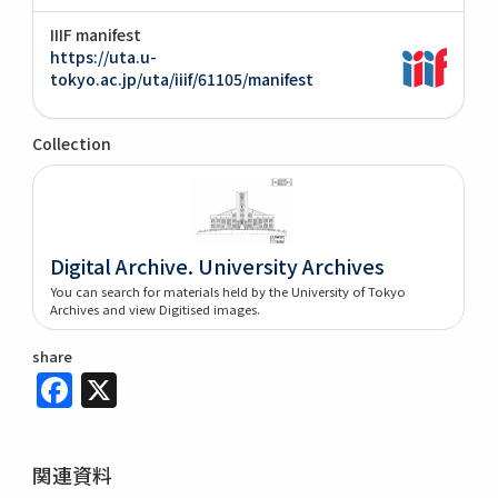
IIIF manifest
https://uta.u-
tokyo.ac.jp/uta/iiif/61105/manifest
Collection
Digital Archive. University Archives
You can search for materials held by the University of Tokyo
Archives and view Digitised images.
share
Facebook
X
関連資料