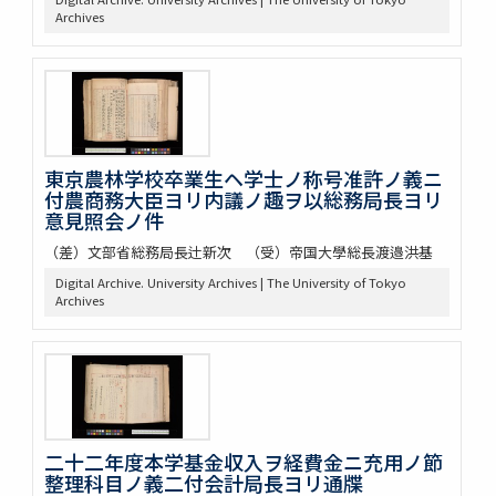
Archives
東京農林学校卒業生ヘ学士ノ称号准許ノ義ニ
付農商務大臣ヨリ内議ノ趣ヲ以総務局長ヨリ
意見照会ノ件
（差）文部省総務局長辻新次 （受）帝国大學総長渡邉洪基
Digital Archive. University Archives | The University of Tokyo
Archives
二十二年度本学基金収入ヲ経費金ニ充用ノ節
整理科目ノ義二付会計局長ヨリ通牒