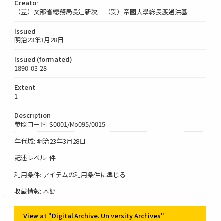
Creator
（差）文部省總務局長辻新次 （受）帝國大學総長渡邊洪基
Issued
明治23年3月28日
Issued (formated)
1890-03-28
Extent
1
Description
参照コード: S0001/Mo095/0015
年代域: 明治23年3月28日
記述レベル: 件
利用条件: アイテムの利用条件に準じる
収蔵情報: 本郷
View at "Digital Archive. University Archives"