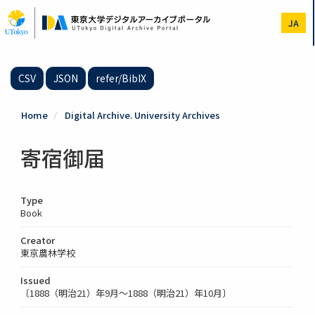
Skip
to
JA
main
content
CSV
JSON
refer/BibIX
Home
Digital Archive. University Archives
寄宿御届
Type
Book
Creator
東京農林学校
Issued
〔1888（明治21）年9月～1888（明治21）年10月〕