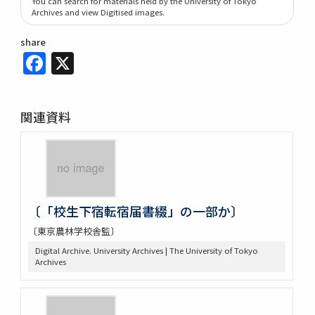
You can search for materials held by the University of Tokyo
Archives and view Digitised images.
share
Facebook
X
関連資料
〔「校生下宿転宿届書綴」の一部か〕
〔東京農林学校舎監〕
Digital Archive. University Archives | The University of Tokyo
Archives