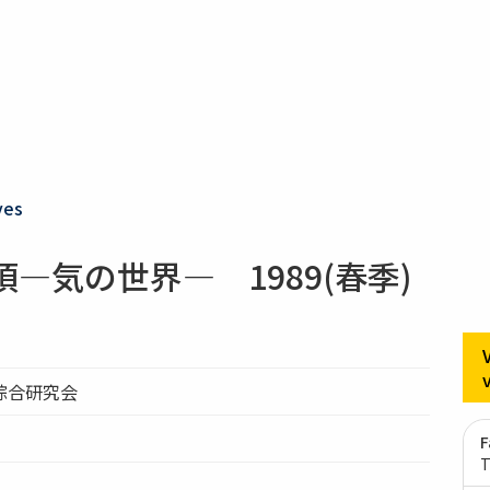
ves
―気の世界― 1989(春季)
綜合研究会
F
T