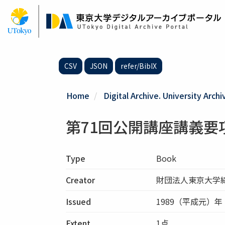
Skip
to
main
content
CSV
JSON
refer/BibIX
Home
Digital Archive. University Archi
第71回公開講座講義要項
Type
Book
Creator
財団法人東京大学
Issued
1989（平成元）年
Extent
1点