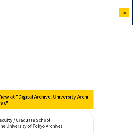
JA
View at "Digital Archive. University Archi
ves"
aculty / Graduate School
he University of Tokyo Archives