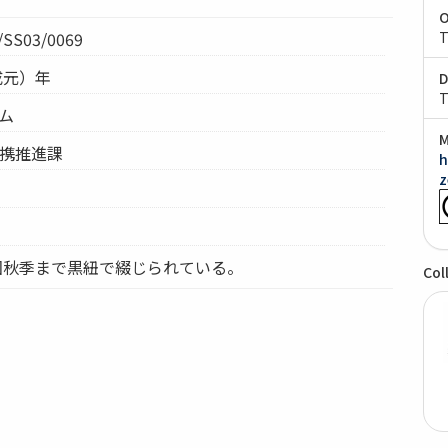
O
SS03/0069
T
平成元）年
D
T
テム
M
連携推進課
h
z
74回秋季まで黒紐で綴じられている。
Col