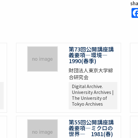
sh
第73回公開講座講
義要項―環境―
1990(春季)
財団法人東京大学綜
合研究会
Digital Archive.
University Archives |
The University of
Tokyo Archives
第55回公開講座講
義要項―ミクロの
世界― 1981(春)