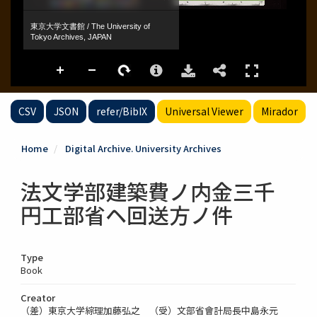
CSV
JSON
refer/BibIX
Universal Viewer
Mirador
Home
Digital Archive. University Archives
法文学部建築費ノ内金三千
円工部省ヘ回送方ノ件
Type
Book
Creator
（差）東京大学綜理加藤弘之 （受）文部省會計局長中島永元