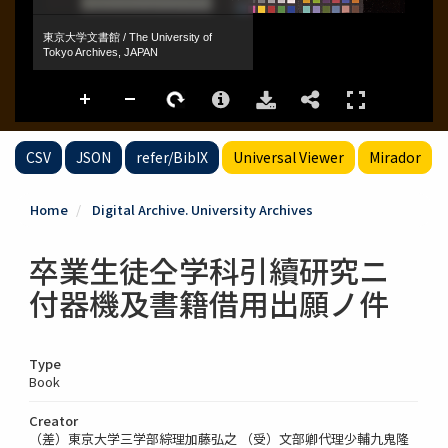
CSV
JSON
refer/BibIX
Universal Viewer
Mirador
Home
Digital Archive. University Archives
卒業生徒仝学科引續研究ニ
付器機及書籍借用出願ノ件
Type
Book
Creator
（差）東京大学三学部綜理加藤弘之 （受）文部卿代理少輔九鬼隆