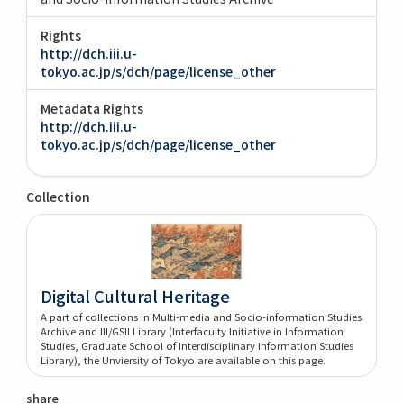
Rights
http://dch.iii.u-
tokyo.ac.jp/s/dch/page/license_other
Metadata Rights
http://dch.iii.u-
tokyo.ac.jp/s/dch/page/license_other
Collection
Digital Cultural Heritage
A part of collections in Multi-media and Socio-information Studies
Archive and III/GSII Library (Interfaculty Initiative in Information
Studies, Graduate School of Interdisciplinary Information Studies
Library), the Unviersity of Tokyo are available on this page.
share