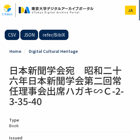
Skip
to
JA
main
content
CSV
JSON
refer/BibIX
Home
Digital Cultural Heritage
日本新聞学会宛 昭和二十
六年日本新聞学会第二回常
任理事会出席ハガキ∽Ｃ-2-
3-35-40
Type
Book
Issued