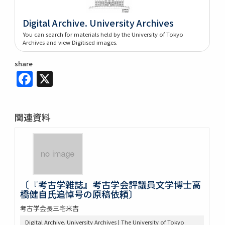
Digital Archive. University Archives
You can search for materials held by the University of Tokyo
Archives and view Digitised images.
share
Facebook
X
関連資料
〔『考古学雑誌』考古学会評議員文学博士高
橋健自氏追悼号の原稿依頼〕
考古学会長三宅米吉
Digital Archive. University Archives | The University of Tokyo