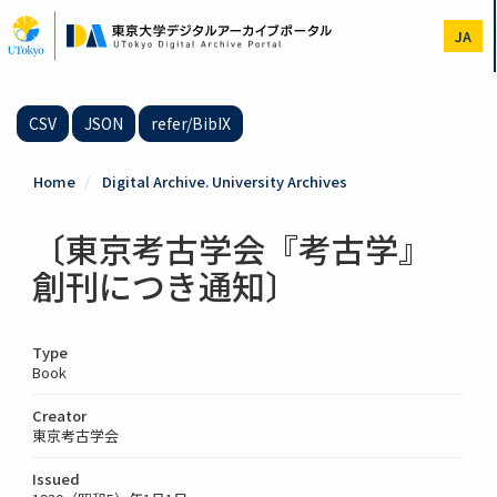
Skip
to
JA
main
content
CSV
JSON
refer/BibIX
Home
Digital Archive. University Archives
〔東京考古学会『考古学』
創刊につき通知〕
Type
Book
Creator
東京考古学会
Issued