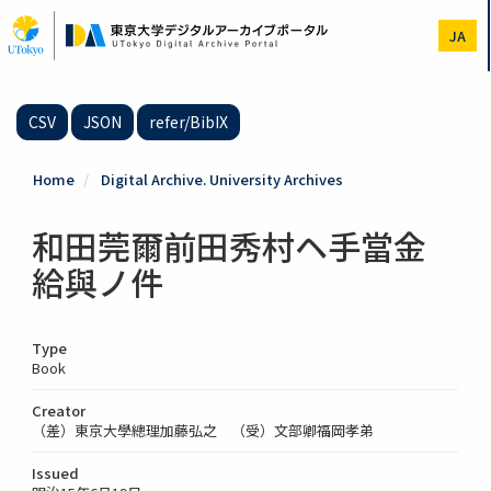
Skip
to
JA
main
content
CSV
JSON
refer/BibIX
Home
Digital Archive. University Archives
和田莞爾前田秀村ヘ手當金
給與ノ件
Type
Book
Creator
（差）東京大學總理加藤弘之 （受）文部卿福岡孝弟
Issued