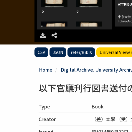
CSV
JSON
refer/BibIX
Universal Viewe
Home
Digital Archive. University Archi
以下官廳刋行図書送付
Type
Book
Creator
（差）本學 （受
Issued
昭和14年9月22日