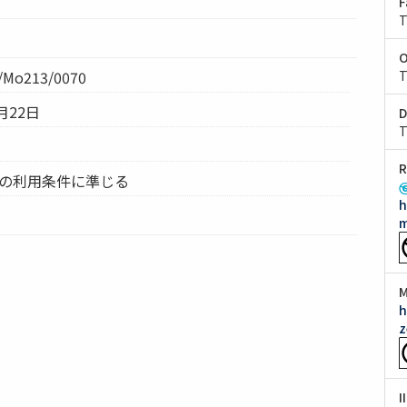
F
T
O
Mo213/0070
T
月22日
D
T
R
ムの利用条件に準じる
h
m
M
h
z
I