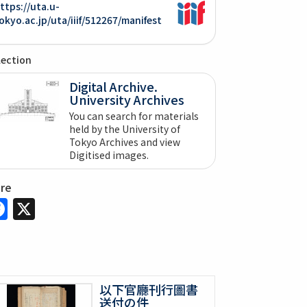
ttps://uta.u-
okyo.ac.jp/uta/iiif/512267/manifest
lection
Digital Archive.
University Archives
You can search for materials
held by the University of
Tokyo Archives and view
Digitised images.
are
Facebook
X
以下官廳刊行圖書
送付の件