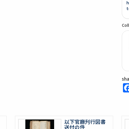
h
t
Col
sh
以下官廳刋行図書
送付の件