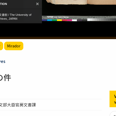
r
Mirador
ves
の件
）文部大臣官房文書課