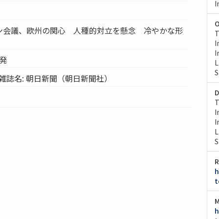
I
O
ドン会議、欧州の関心 人種的対立を懸念 冷やかな形
T
I
I
ドン発
L
S
雑誌名: 朝日新聞（朝日新聞社）
D
T
I
I
L
S
R
h
t
M
h