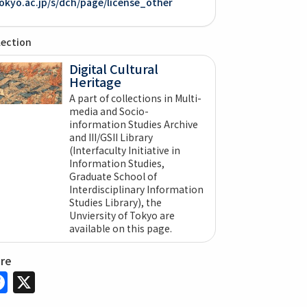
okyo.ac.jp/s/dch/page/license_other
lection
Digital Cultural
Heritage
A part of collections in Multi-
media and Socio-
information Studies Archive
and III/GSII Library
(Interfaculty Initiative in
Information Studies,
Graduate School of
Interdisciplinary Information
Studies Library), the
Unviersity of Tokyo are
available on this page.
are
Facebook
X