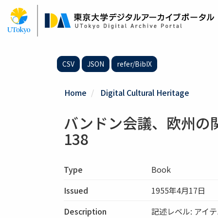
Skip
to
main
content
CSV
JSON
refer/BibIX
Home
Digital Cultural Heritage
バンドン会議、欧州の関
138
Type
Book
Issued
1955年4月17日
Description
記述レベル: アイ