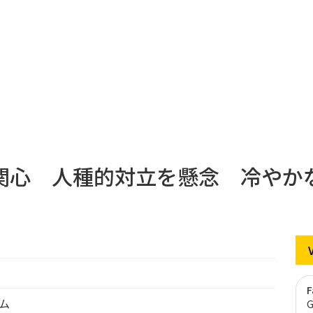
心 人種的対立を懸念 冷やかな
F
テム
G