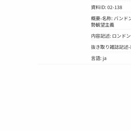
資料ID: 02-138
概要-名称: バン
勢観望主義
内容記述: ロン
抜き取り雑誌記述-
言語: ja