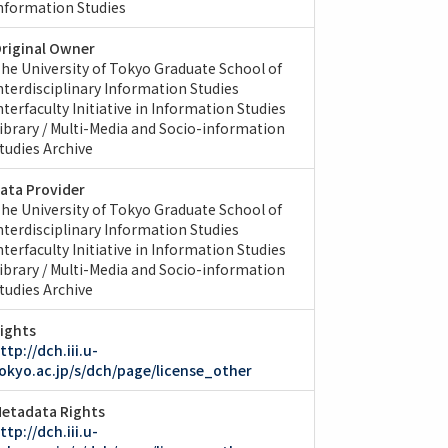
nformation Studies
riginal Owner
he University of Tokyo Graduate School of
nterdisciplinary Information Studies
nterfaculty Initiative in Information Studies
ibrary / Multi-Media and Socio-information
tudies Archive
ata Provider
he University of Tokyo Graduate School of
nterdisciplinary Information Studies
nterfaculty Initiative in Information Studies
ibrary / Multi-Media and Socio-information
tudies Archive
ights
ttp://dch.iii.u-
okyo.ac.jp/s/dch/page/license_other
etadata Rights
ttp://dch.iii.u-