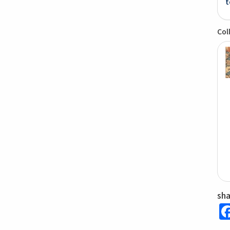
t
Col
sh