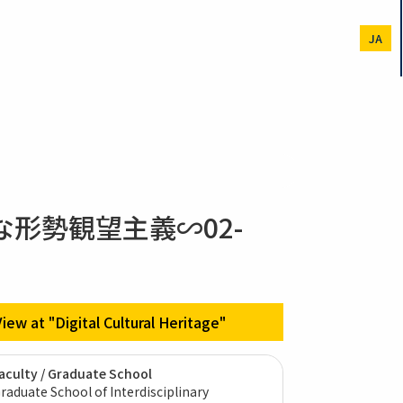
JA
形勢観望主義∽02-
View at "Digital Cultural Heritage"
aculty / Graduate School
raduate School of Interdisciplinary