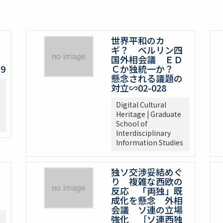
世界平和のカ
ギ？ ベルリン四
国外相会議 ＥＤ
9
Ｃか独統一か？
懸念される議題の
対立∽02-028
Digital Cultural
Heritage | Graduate
School of
Interdisciplinary
Information Studies
独ソ交渉妥結めぐ
り 複雑な西欧の
反応 「両独」既
成化を懸念 外相
会議 ソ連の立場
強化 ［ソ連西独