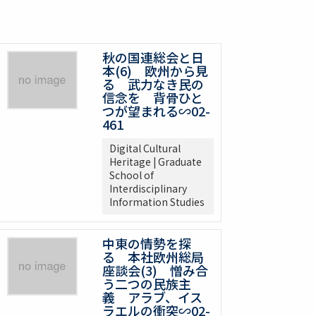
秋の国連総会と日
本(6) 欧州から見
る 武力なき民の
信念を 背骨ひと
つが望まれる∽02-
461
Digital Cultural
Heritage | Graduate
School of
Interdisciplinary
Information Studies
中東の情勢を探
る 本社欧州総局
座談会(3) 憎み合
う二つの民族主
義 アラブ、イス
ラエルの衝突∽02-