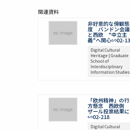
関連資料
非好意的な傍観態
度 バンドン会議
と西欧 "中立主
義"へ関心∽02-13
Digital Cultural
Heritage | Graduate
School of
Interdisciplinary
Information Studies
「欧州精神」の行
方懸念 西欧側
ザール投票結果に
∽02-218
Digital Cultural