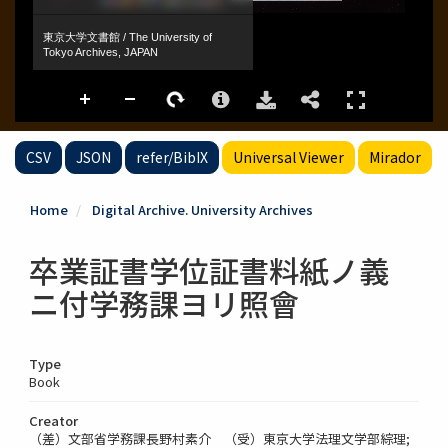
CSV
JSON
refer/BibIX
Universal Viewer
Mirador
Home
Digital Archive. University Archives
卒業証書学位証書料紙ノ義
ニ付学務課ヨリ照會
Type
Book
Creator
（差）文部省学務課長野村素介 （受）東京大学法理文学部綜理;