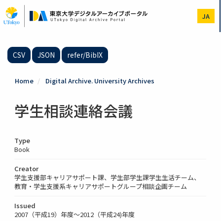
Skip
to
JA
main
content
CSV
JSON
refer/BibIX
Home
Digital Archive. University Archives
学生相談連絡会議
Type
Book
Creator
学生支援部キャリアサポート課、学生部学生課学生生活チーム、
教育・学生支援系キャリアサポートグループ相談企画チーム
Issued
2007（平成19）年度～2012（平成24)年度