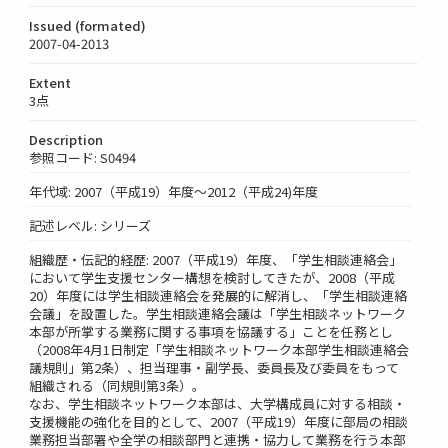
Issued (formated)
2007-04-2013
Extent
3点
Description
参照コード: S0494
年代域: 2007（平成19）年度～2012（平成24)年度
記述レベル: シリーズ
組織歴・伝記的経歴: 2007（平成19）年度、「学生相談連絡会」
において学生支援センター構想を検討してきたが、2008（平成
20）年度には学生相談連絡会を発展的に解消し、「学生相談連絡
会議」を設置した。学生相談連絡会議は「学生相談ネットワーク
本部が所掌する業務に関する事項を協議する」ことを任務とし
（2008年4月1日制定「学生相談ネットワーク本部学生相談連絡会
議規則」第2条）、担当理事・副学長、委員長及び委員をもって
組織される（同規則第3条）。
なお、学生相談ネットワーク本部は、大学構成員に対する相談・
支援機能の強化を目的として、2007（平成19）年度に部局の相談
業務担当部署や全学の相談部門と連携・協力して業務を行う本部