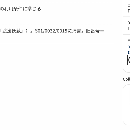
O
ムの利用条件に準じる
T
D
T
「渡邊氏蔵」）。S01/0032/0015に清書。旧番号＝
M
h
z
Col