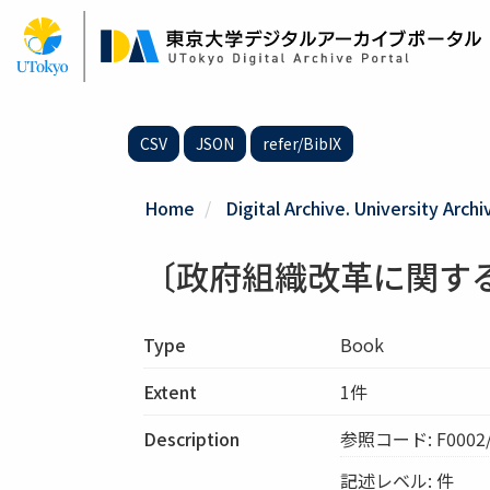
Skip
to
main
content
CSV
JSON
refer/BibIX
Home
Digital Archive. University Archi
〔政府組織改革に関す
Type
Book
Extent
1件
Description
参照コード: F0002/S
記述レベル: 件