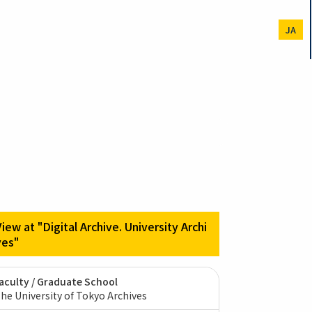
JA
View at "Digital Archive. University Archi
ves"
aculty / Graduate School
he University of Tokyo Archives