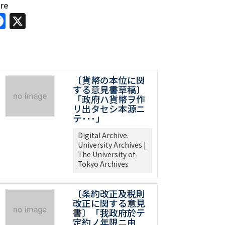
are
Facebook
X
〔貨幣の本位に関
する意見書草稿〕
「政府ハ貨幣ヲ作
リ出タセシ本源ニ
テ･･･」
Digital Archive.
University Archives |
The University of
Tokyo Archives
〔条約改正及税則
改正に関する意見
書〕「我政府於テ
定約ノ年限ニ由