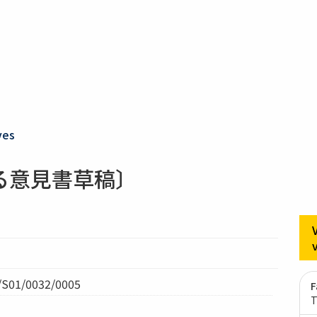
ves
る意見書草稿〕
01/0032/0005
F
T