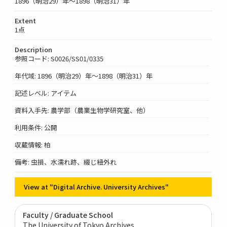
1896（明治29）年～1898（明治31）年
Extent
1点
Description
参照コード: S0026/SS01/0335
年代域: 1896（明治29）年～1898（明治31）年
記述レベル: アイテム
資料入手先: 農学部（農業生物学研究室、他）
利用条件: 公開
収蔵情報: 柏
備考: 虫損、水濡れ跡、綴じ紐外れ
View at "Digital Archive. University Archives"
Faculty / Graduate School
The University of Tokyo Archives