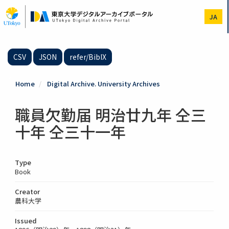
Skip
to
JA
main
content
CSV
JSON
refer/BibIX
Home
Digital Archive. University Archives
職員欠勤届 明治廿九年 仝三
十年 仝三十一年
Type
Book
Creator
農科大学
Issued