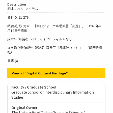
Description
記述レベル: アイテム
資料ID: 11-279
概要-名称: 対立 ［朝日ジャーナル巻頭言「風速計」 1963年4
月14日号掲載］
成立年代-備考: p.92 マイクロフィルムなし
抜き取り雑誌記述-雑誌名: 森恭三『風速計（上）』 （朝日新聞
社）
言語: ja
View at "Digital Cultural Heritage"
Faculty / Graduate School
Graduate School of Interdisciplinary Information
Studies
Original Owner
The University of Tokyo Graduate School of