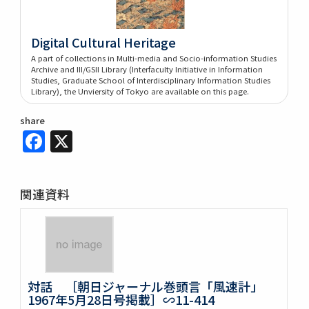
Digital Cultural Heritage
A part of collections in Multi-media and Socio-information Studies
Archive and III/GSII Library (Interfaculty Initiative in Information
Studies, Graduate School of Interdisciplinary Information Studies
Library), the Unviersity of Tokyo are available on this page.
share
Facebook
X
関連資料
対話 ［朝日ジャーナル巻頭言「風速計」
1967年5月28日号掲載］∽11-414