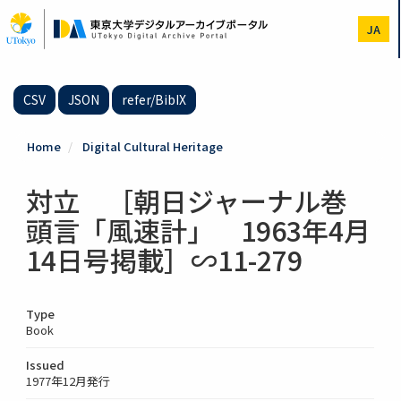
Skip
to
JA
main
content
CSV
JSON
refer/BibIX
Home
Digital Cultural Heritage
対立 ［朝日ジャーナル巻
頭言「風速計」 1963年4月
14日号掲載］∽11-279
Type
Book
Issued
1977年12月発行