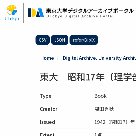
Skip
to
main
content
CSV
JSON
refer/BibIX
Home
Digital Archive. University Archi
東大 昭和17年〔理
Type
Book
Creator
津田秀秋
Issued
1942（昭和17）年
Extent
1点