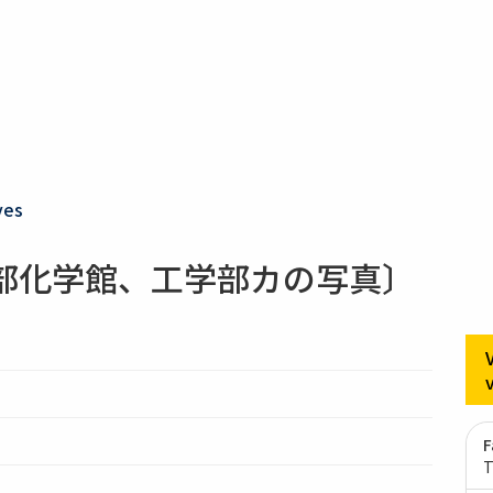
ves
学部化学館、工学部カの写真〕
F
T