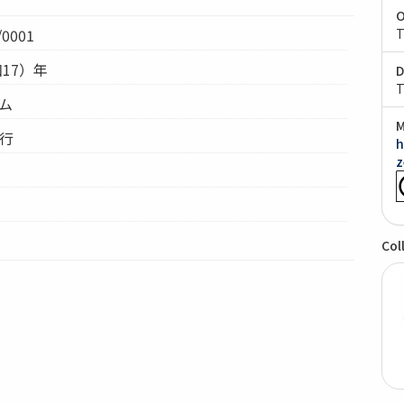
O
0001
T
和17）年
D
T
テム
M
秀行
h
z
Col