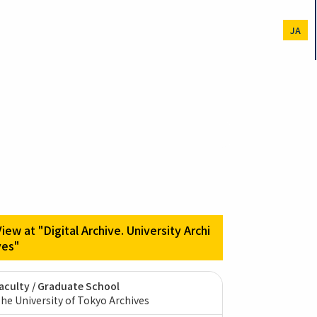
JA
View at "Digital Archive. University Archi
ves"
aculty / Graduate School
he University of Tokyo Archives