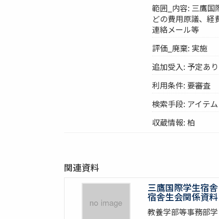
範囲_内容: 三鷹
どの費用原議、経
連絡メール等
評価_廃棄: 実施
追加受入: 予定あり
利用条件: 要審査
検索手段: アイテ
収蔵情報: 柏
関連資料
三鷹国際学生宿舎
宿舎生会関係資料
教養学部等事務部学