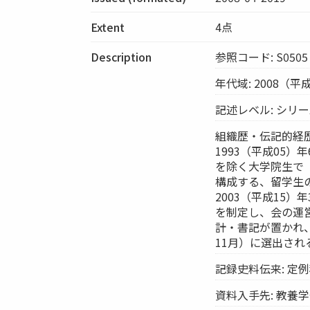
Extent
4点
Description
参照コード: S0505
年代域: 2008（平
記述レベル: シリ
組織歴・伝記的経
1993（平成05
を除く大学院生で
構成する、留学生
2003（平成15
を制定し、会の運
計・書記が置かれ
11月）に選出され
記録史料伝来: 定
資料入手先: 教養