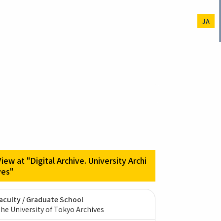
JA
View at "Digital Archive. University Archi
ves"
aculty / Graduate School
he University of Tokyo Archives