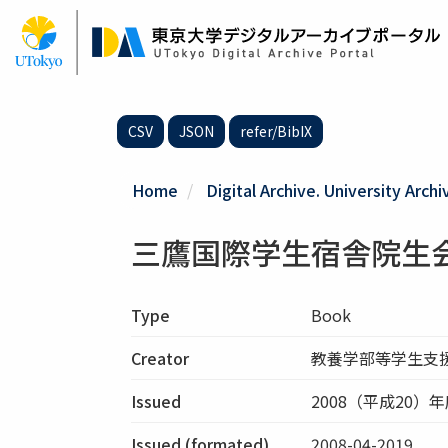
Skip
to
main
content
CSV
JSON
refer/BibIX
Home
Digital Archive. University Archi
三鷹国際学生宿舎院生
Type
Book
Creator
教養学部等学生支
Issued
2008（平成20）
Issued (formated)
2008-04-2019