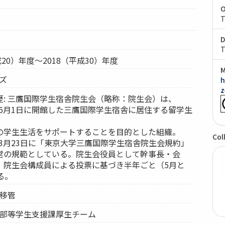
O
T
D
T
成20）年度～2018（平成30）年度
M
ーズ
h
z
歴: 三鷹国際学生宿舎院生会（略称：院生会）は、
）年6月1日に開館した三鷹国際学生宿舎に居住する留学生
の学生生活をサポートすることを目的とした組織。
Col
）年3月23日に「東京大学三鷹国際学生宿舎院生会規約」
営の規範としている。院生会役員として幹事長・会
、院生会構成員による投票に基づき半年ごと（5月と
る。
例移管
学部等学生支援課厚生チーム