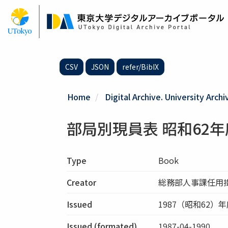
Skip
to
main
content
CSV
JSON
refer/BibIX
Home
Digital Archive. University Archi
部局別現員表 昭和62
Type
Book
Creator
総務部人事課任用
Issued
1987（昭和62）
Issued (formated)
1987-04-1990