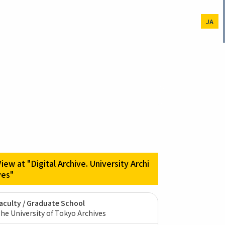
JA
View at "Digital Archive. University Archi
ves"
aculty / Graduate School
he University of Tokyo Archives