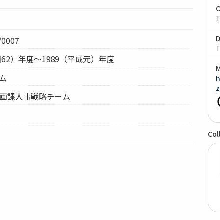
O
T
D
0007
T
昭和62）年度～1989（平成元）年度
M
テム
h
z
企画課人事戦略チーム
Col