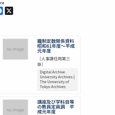
are
Facebook
X
職制定数関係資料
昭和61年度～平成
元年度
〔人事課任用第三
掛〕
Digital Archive.
University Archives |
The University of
Tokyo Archives
講座及び学科目等
の教員定員調 平
成元年度