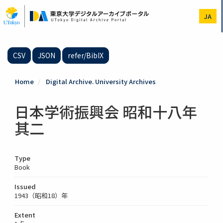
Skip
to
JA
main
content
CSV
JSON
refer/BibIX
Home
Digital Archive. University Archives
日本学術振興会 昭和十八年
其二
Type
Book
Issued
1943（昭和18）年
Extent