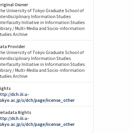
riginal Owner
he University of Tokyo Graduate School of
nterdisciplinary Information Studies
nterfaculty Initiative in Information Studies
ibrary / Multi-Media and Socio-information
tudies Archive
ata Provider
he University of Tokyo Graduate School of
nterdisciplinary Information Studies
nterfaculty Initiative in Information Studies
ibrary / Multi-Media and Socio-information
tudies Archive
ights
ttp://dch.iii.u-
okyo.ac.jp/s/dch/page/license_other
etadata Rights
ttp://dch.iii.u-
okyo.ac.jp/s/dch/page/license_other