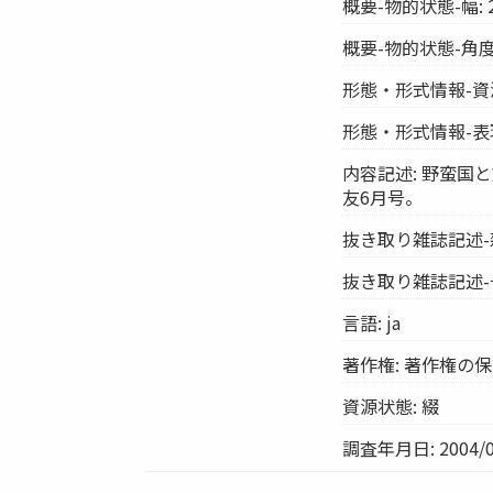
概要-物的状態-幅: 2
概要-物的状態-角度:
形態・形式情報-資
形態・形式情報-表
内容記述: 野蛮
友6月号。
抜き取り雑誌記述-
抜き取り雑誌記述-号(
言語: ja
著作権: 著作権の
資源状態: 綴
調査年月日: 2004/0