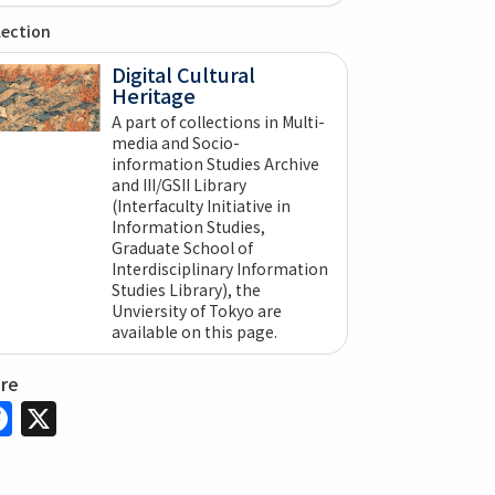
lection
Digital Cultural
Heritage
A part of collections in Multi-
media and Socio-
information Studies Archive
and III/GSII Library
(Interfaculty Initiative in
Information Studies,
Graduate School of
Interdisciplinary Information
Studies Library), the
Unviersity of Tokyo are
available on this page.
are
Facebook
X