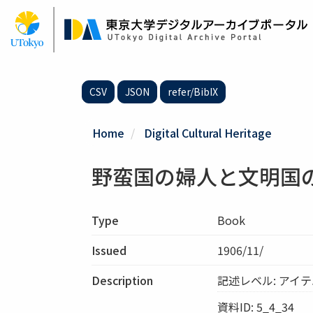
Skip
to
main
content
CSV
JSON
refer/BibIX
Home
Digital Cultural Heritage
野蛮国の婦人と文明国の
Type
Book
Issued
1906/11/
Description
記述レベル: アイ
資料ID: 5_4_34