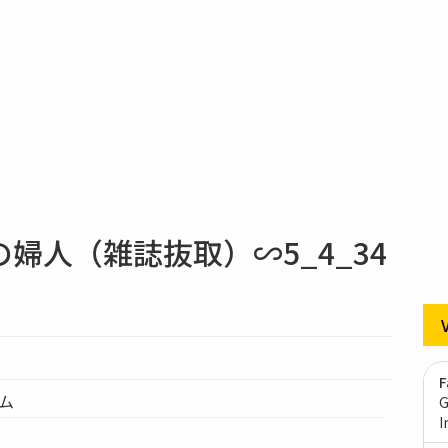
婦人（雑誌抜取）∽5_4_34
F
テム
G
I