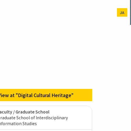
JA
View at "Digital Cultural Heritage"
aculty / Graduate School
raduate School of Interdisciplinary
nformation Studies