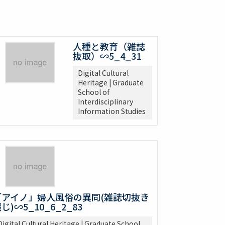
人種と教育（雑誌
抜取）∽5_4_31
Digital Cultural
Heritage | Graduate
School of
Interdisciplinary
Information Studies
「アイノ」婦人風俗の異同(雑誌切抜き
じ)∽5_10_6_2_83
Digital Cultural Heritage | Graduate School