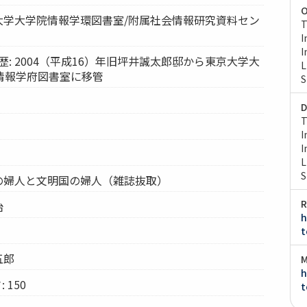
O
京大学大学院情報学環図書室/附属社会情報研究資料セン
T
I
I
歴: 2004（平成16）年旧坪井誠太郎邸から東京大学大
L
情報学府図書室に移管
S
D
T
I
I
L
S
国の婦人と文明国の婦人（雑誌抜取）
R
治
h
t
五郎
M
h
 150
t