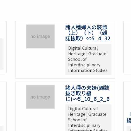
諸人種婦人の装飾
（上）（下）（雑
誌抜取）∽5_4_32
Digital Cultural
Heritage | Graduate
School of
Interdisciplinary
Information Studies
諸人種の夫婦(雑誌
抜き取り綴
じ)∽5_10_6_2_6
Digital Cultural
Heritage | Graduate
綴
School of
Interdisciplinary
Information Studies