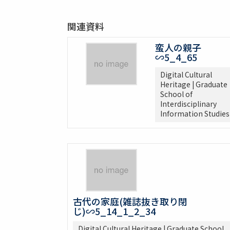
関連資料
蛮人の親子
∽5_4_65
Digital Cultural
Heritage | Graduate
School of
Interdisciplinary
Information Studies
古代の家庭(雑誌抜き取り閉
じ)∽5_14_1_2_34
Digital Cultural Heritage | Graduate School