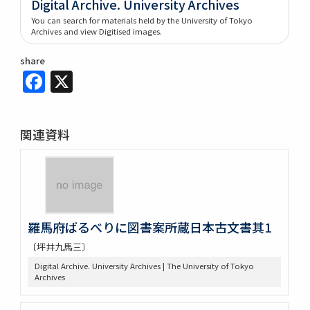
Digital Archive. University Archives
You can search for materials held by the University of Tokyo
Archives and view Digitised images.
share
Facebook
X
関連資料
羅馬府ばるべりに図書案所蔵日本古文書其1
〔坪井九馬三〕
Digital Archive. University Archives | The University of Tokyo
Archives