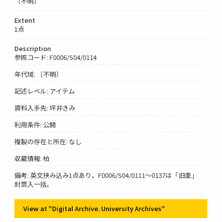
〔不明〕
Extent
1点
Description
参照コード: F0006/S04/0114
年代域: 〔不明〕
記述レベル: アイテム
資料入手先: 坪井きみ
利用条件: 公開
複製の存在と所在: なし
収蔵情報: 柏
備考: 英文挟み込み1点あり。F0006/S04/0111～0137は「旧稾」
封筒入一括。
View at "Digital Archive. University Archives"