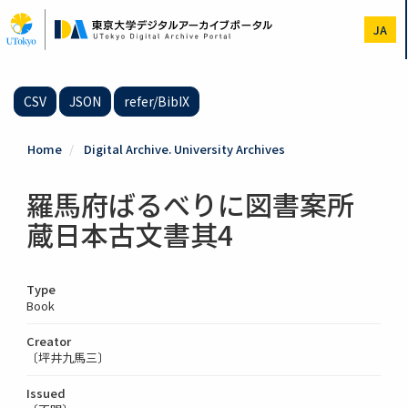
Skip
to
JA
main
content
CSV
JSON
refer/BibIX
Home
Digital Archive. University Archives
羅馬府ばるべりに図書案所
蔵日本古文書其4
Type
Book
Creator
〔坪井九馬三〕
Issued