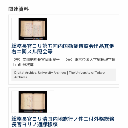
関連資料
総務長官ヨリ第五回内国勧業博覧会出品其他
右ニ関スル照会等
（差）文部總務長官岡田良平 （受）東京帝国大学総長理学博
士山川健次郎
Digital Archive. University Archives | The University of Tokyo
Archives
総務長官ヨリ清国内地旅行ノ件ニ付外務総務
長官ヨリノ通牒移牒