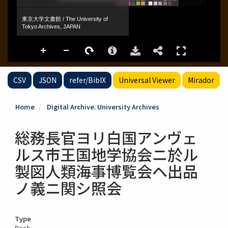
CSV
JSON
refer/BibIX
Universal Viewer
Mirador
Home
Digital Archive. University Archives
総務長官ヨリ白国アンヴェ
ルス市王国地学協会ニ於ル
製図人類海事博覧会ヘ出品
ノ義ニ関シ照会
Type
Book