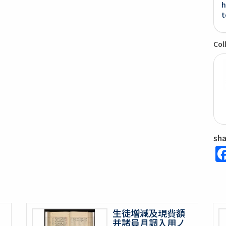
h
t
Col
sh
生徒増減及現費額
并諸員月調入用ノ