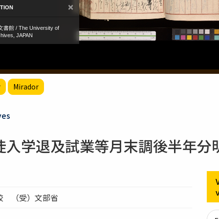
r
Mirador
ves
徒入学退及試業等月末調後半年分
校 （受）文部省