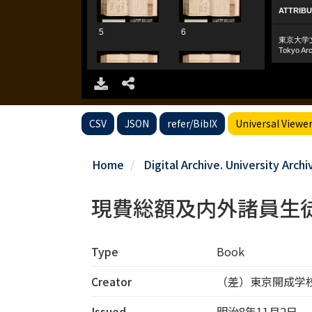
CSV
JSON
refer/BibIX
Universal Viewe
Home
Digital Archive. University Archi
現費総額及内外諸員生
Type
Book
Creator
（差）東京開成学
Issued
明治8年11月2日