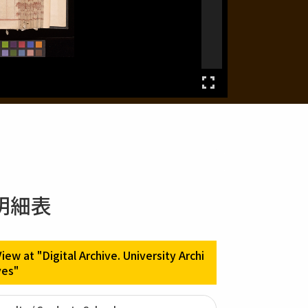
明細表
View at "Digital Archive. University Archi
ves"