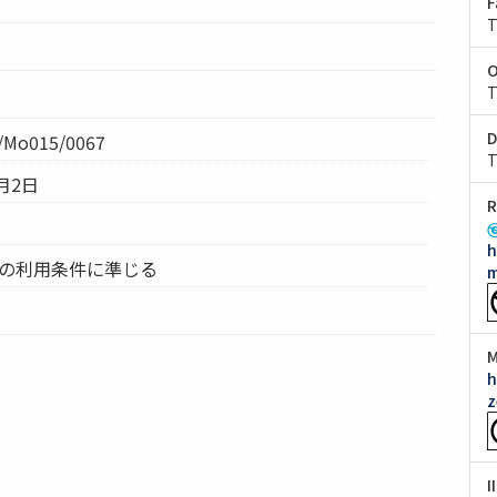
F
T
O
T
D
Mo015/0067
T
月2日
R
h
ムの利用条件に準じる
m
M
h
z
I