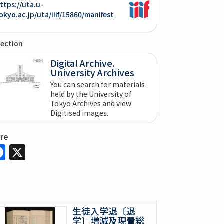
ttps://uta.u-
okyo.ac.jp/uta/iiif/15860/manifest
lection
Digital Archive.
University Archives
You can search for materials
held by the University of
Tokyo Archives and view
Digitised images.
are
Facebook
X
生徒入学退〔退
学〕増減及現費総