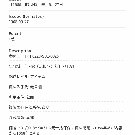
〔1968（昭和43）年〕9月27日
Issued (formated)
1968-09-27
Extent
1点
Description
参照コード: F0228/S01/0025
年代域: 〔1968（昭和43）年〕9月27日
記述レベル: アイテム
資料入手先: 最首悟
利用条件: 公開
複製の存在と所在: あり
収蔵情報: 本郷
備考: S01/0013～0031は元一括保存；資料記載は1966年だが内容
から1968年と判断