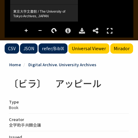
CSV
JSON
refer/BibIX
Universal Viewer
Mirador
Home
Digital Archive. University Archives
〔ビラ〕 アッピール
Type
Book
Creator
全学助手共闘会議
Issued