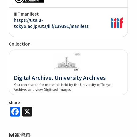
IIIF manifest
https://uta.u-
tokyo.ac.jp/uta/iiif/139391/manifest
Collection
Digital Archive. University Archives
You can search for materials held by the University of Tokyo
Archives and view Digitised images.
share
Facebook
X
関連資料